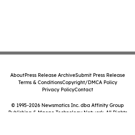
About
Press Release Archive
Submit Press Release
Terms & Conditions
Copyright/DMCA Policy
Privacy Policy
Contact
© 1995-2026 Newsmatics Inc. dba Affinity Group
Publishing & Macao Technology Network. All Rights
Reserved.
Cookie Settings / Your Privacy Choices